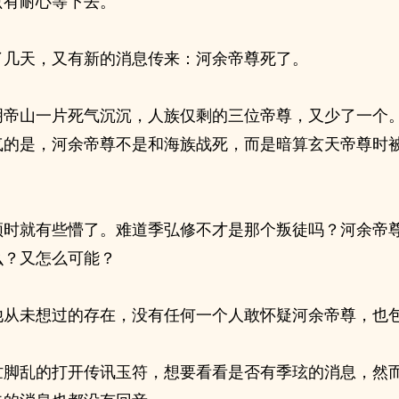
只有耐心等下去。
了几天，又有新的消息传来：河余帝尊死了。
明帝山一片死气沉沉，人族仅剩的三位帝尊，又少了一个
气的是，河余帝尊不是和海族战死，而是暗算玄天帝尊时
顿时就有些懵了。难道季弘修不才是那个叛徒吗？河余帝
么？又怎么可能？
他从未想过的存在，没有任何一个人敢怀疑河余帝尊，也
忙脚乱的打开传讯玉符，想要看看是否有季玹的消息，然