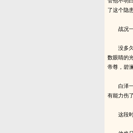
管他不明
了这个隐
战况
没多
数眼睛的
帝尊，碧
白泽
有能力伤
这段