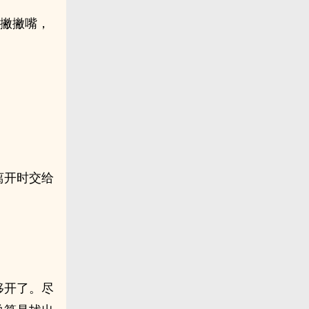
泽撇撇嘴，
离开时交给
移开了。尽