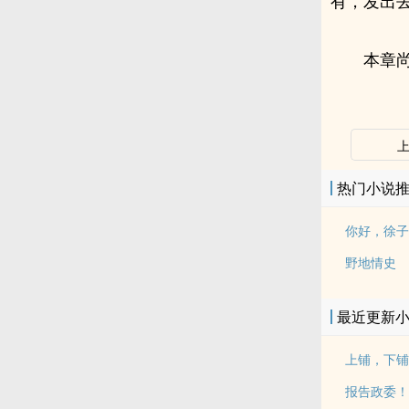
有，发出
本章尚
热门小说
你好，徐子
野地情史
最近更新
上铺，下铺
报告政委！