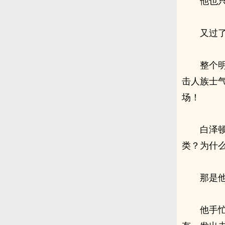
他也
又过
整个
击人族士
场！
白泽
类？为什
那是
他手