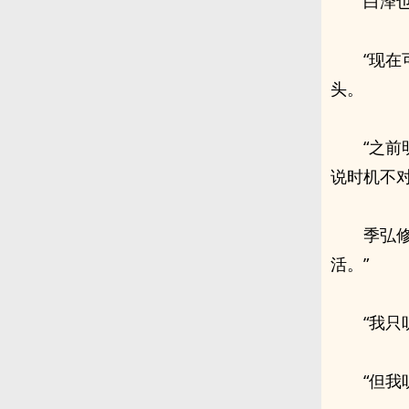
白泽
“现
头。
“之
说时机不对
季弘
活。”
“我只
“但