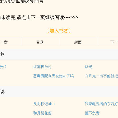
去的消息也都没有回音
未读完,请点击下一页继续阅读---->>>
〔加入书签〕
上一章
目录
封面
下一
推荐
光？
红雾极乐村
曙光
恶毒男配今天被炮灰了吗
白月光一出事他就
小说
反向标记abo
和月梨花瘦
拒不负责