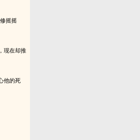
弘修摇摇
，现在却推
心他的死