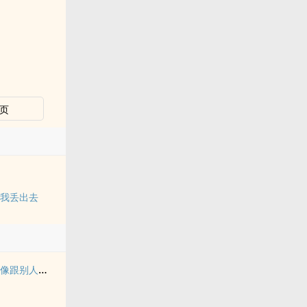
页
把我丢出去
我家电视播的东西好像跟别人家的不一样