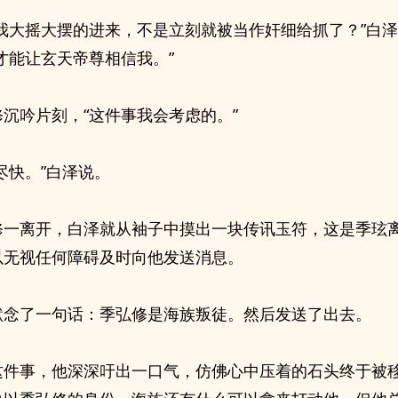
果我大摇大摆的进来，不是立刻就被当作奸细给抓了？”白
才能让玄天帝尊相信我。”
修沉吟片刻，“这件事我会考虑的。”
尽快。”白泽说。
修一离开，白泽就从袖子中摸出一块传讯玉符，这是季玹
以无视任何障碍及时向他发送消息。
默念了一句话：季弘修是海族叛徒。然后发送了出去。
这件事，他深深吁出一口气，仿佛心中压着的石头终于被