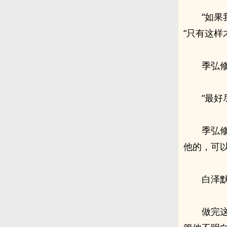
“如
“只有这样
季弘
“最好
季弘
他的，可
白泽
做完