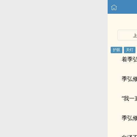
着季
季弘
“我
季弘