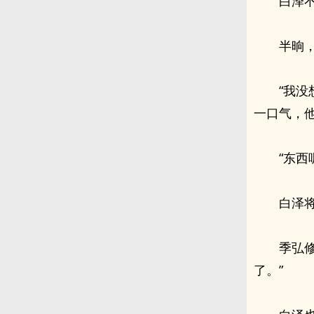
白泽
半晌
“我
一口气，
“东西
白泽
季弘
了。”