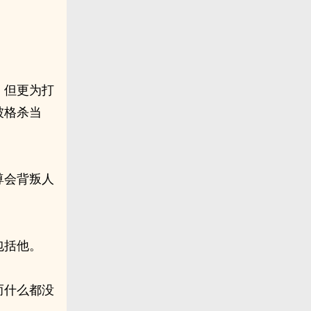
。但更为打
被格杀当
尊会背叛人
包括他。
而什么都没