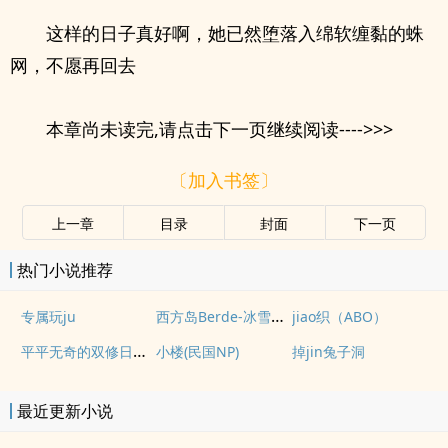
这样的日子真好啊，她已然堕落入绵软缠黏的蛛
网，不愿再回去
本章尚未读完,请点击下一页继续阅读---->>>
〔加入书签〕
上一章
目录
封面
下一页
热门小说推荐
西方岛Berde-冰雪边陲的女儿
专属玩ju
jiao织（ABO）
平平无奇的双修日常（1v1）
小楼(民国NP)
掉jin兔子洞
最近更新小说