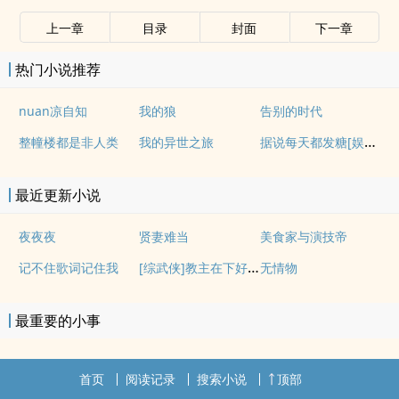
上一章
目录
封面
下一章
热门小说推荐
nuan凉自知
我的狼
告别的时代
据说每天都发糖[娱乐圈]
整幢楼都是非人类
我的异世之旅
最近更新小说
夜夜夜
贤妻难当
美食家与演技帝
[综武侠]教主在下好大一盘棋
记不住歌词记住我
无情物
最重要的小事
首页
阅读记录
搜索小说
顶部