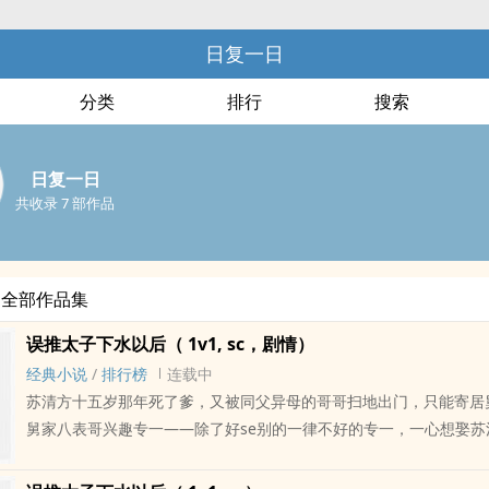
日复一日
分类
排行
搜索
日复一日
共收录 7 部作品
的全部作品集
误推太子下水以后（ 1v1, sc，剧情）
经典小说
/
排行榜
连载中
苏清方十五岁那年死了爹，又被同父异母的哥哥扫地出门，只能寄
舅家八表哥兴趣专一——除了好se别的一律不好的专一，一心想娶
不到，准备用强的。 苏清方一听，来了更强的——放了把火。
纵火者苏清方正准备跑，撞到一个人，吓了一tiao，手脚并用给人踹j