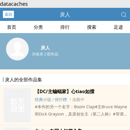
datacaches
戾人
返回
首页
分类
排行
搜索
足迹
戾人
共收录 2 部作品
戾人的全部作品集
【DC/主蝙蝠家】心tiao如擂
经典小说
/
排行榜
连载中
#本作的另一个名字：Boom Clap#主Bruce Wayne
和Dick Grayson，及原创女主（第二人称）#哥谭
花花公子布鲁斯×哥谭大学三年级学生OFC×哥谭大
学本科助教迪克#预警：在qing节和背景上与原作