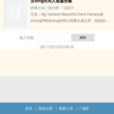
女xing向同人短篇合集
故事线可以zuo到完全的分割，因此必然有OOC；
经典小说
/
排行榜
连载中
开放式关系；三人行；非传统xing两xing关系。#
又名：My Twisted Beautiful Dark Fantasy各
如果太过惊异于作者的编造能力，请告诉自己这是
zhongIP的女xing向同人的集大成之作，包括但不
发生在第53个宇宙的故事
限于（主要取决于写完了哪些）：DC宇宙，JOJO的
奇妙冒险，365天，海贼王，英雄联盟，哈利波特，
输入页数
异形，铁血战士，使命召唤，彩虹六号，惊声尖
叫，生化危机，黎明杀机，变形金刚，巫师……等。
(第
1
/
1
页)当前
20
条/页
首页
阅读记录
搜索小说
顶部