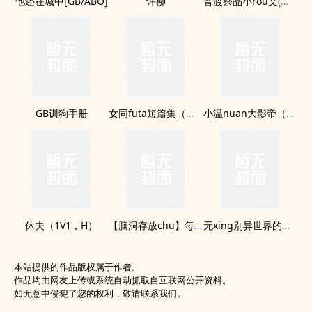
他还在城中[GB/ABO]
许柳
普渡祭品小rou文(已完結)
GB训狗手册
女同futa短篇集（随缘更新）
小温nuan大影帝（1V1，高H，甜宠，娱乐圈，包养）
休夫（1V1，H）
【脑洞存放chu】每天在春梦里酱酱酿酿结果被人找上门了怎么
无xing别异世界的社畜魔王
本站提供的作品版权属于作者。
作品均由网友上传或系统自动抓取自互联网公开资料。
如无意中侵犯了您的权利，敬请联系我们。