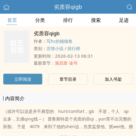
劣质容qigb
首页
分类
排行
搜索
足迹
劣质容qigb
作者：
写hc的猫猫鱼
类别：
言情小说
/
排行榜
2026-02-13 06:31
更新时间：
最新章节：
第四章 读书
立即阅读
章节目录
加入书架
内容简介
（或许可以说是并不典型的 hurt/comfort，gb 不逆，个人 xp
众多，主感qing线～） 普鲁斯特是个劣质的容qi，yun育不出完整的
胚胎。 于是 4079 来到了他的shen边，负责监督他、抚wei他、拥
抱他，以及杀死他。