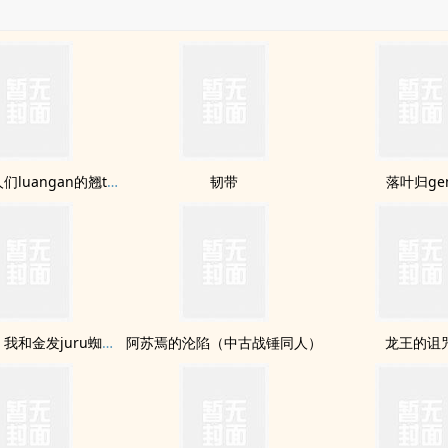
FGO 被男人们luangan的翘tun萝莉小杰克
韧带
落叶归ge
狐妖小红娘 我和金发juru蜘蛛jing清瞳的纯ai情事
阿苏焉的沦陷（中古战锤同人）
龙王的诅