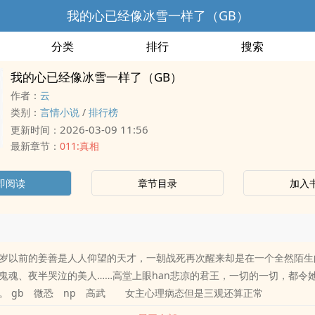
我的心已经像冰雪一样了（GB）
分类
排行
搜索
我的心已经像冰雪一样了（GB）
作者：
云
类别：
言情小说
/
排行榜
2026-03-09 11:56
更新时间：
最新章节：
011:真相
即阅读
章节目录
加入
岁以前的姜善是人人仰望的天才，一朝战死再次醒来却是在一个全然陌生
鬼魂、夜半哭泣的美人……高堂上眼han悲凉的君王，一切的一切，都令
。 gb 微恐 np 高武 女主心理病态但是三观还算正常