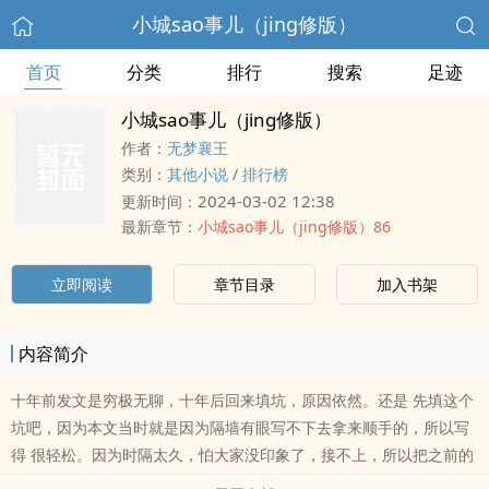
小城sao事儿（jing修版）
首页
分类
排行
搜索
足迹
小城sao事儿（jing修版）
作者：
无梦襄王
类别：
其他小说
/
排行榜
2024-03-02 12:38
更新时间：
最新章节：
小城sao事儿（jing修版）86
立即阅读
章节目录
加入书架
内容简介
十年前发文是穷极无聊，十年后回来填坑，原因依然。还是 先填这个
坑吧，因为本文当时就是因为隔墙有眼写不下去拿来顺手的，所以写
得 很轻松。因为时隔太久，怕大家没印象了，接不上，所以把之前的
文稿还算仔细 的修改再发上来。