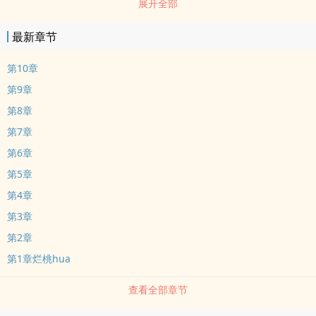
展开全部
中的弟弟和shenti不好的父母亲。? ? 韩雨晴决定送佛到西，想资助杭
青渡上完大学，功成shen退。 可怎么回事？ ......她跟弟弟gun到
最新章节
了一张床。??? ? ps：瞎写写，短篇吧，甜文。? ? 微博：小南瓜喜欢
碎碎念。
第10章
第9章
第8章
第7章
第6章
第5章
第4章
第3章
第2章
第1章烂桃hua
查看全部章节