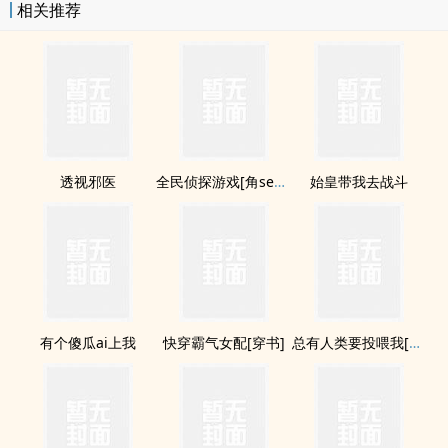
相关推荐
透视邪医
全民侦探游戏[角se扮演]
始皇带我去战斗
有个傻瓜ai上我
快穿霸气女配[穿书]
总有人类要投喂我[末世]