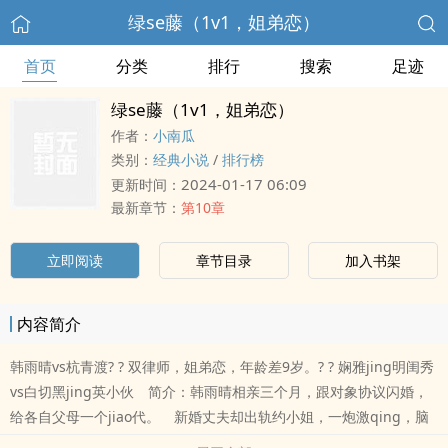
绿se藤（1v1，姐弟恋）
首页
分类
排行
搜索
足迹
绿se藤（1v1，姐弟恋）
作者：
小南瓜
类别：
经典小说
/
排行榜
2024-01-17 06:09
更新时间：
最新章节：
第10章
立即阅读
章节目录
加入书架
内容简介
韩雨晴vs杭青渡? ? 双律师，姐弟恋，年龄差9岁。? ? 娴雅jing明闺秀
vs白切黑jing英小伙 简介：韩雨晴相亲三个月，跟对象协议闪婚，
给各自父母一个jiao代。 新婚丈夫却出轨约小姐，一炮激qing，脑
re上tou亢奋死亡，成了她tou上的锅盖耻辱。 留给她一个还在上初