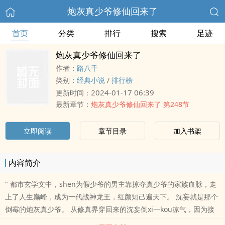
炮灰真少爷修仙回来了
首页
分类
排行
搜索
足迹
炮灰真少爷修仙回来了
作者：
路八千
类别：
经典小说
/
排行榜
2024-01-17 06:39
更新时间：
最新章节：
炮灰真少爷修仙回来了 第248节
立即阅读
章节目录
加入书架
内容简介
" 都市玄学文中，shen为假少爷的男主靠掠夺真少爷的家族血脉，走
上了人生巅峰，成为一代战神龙王，红颜知己遍天下。 沈妄就是那个
倒霉的炮灰真少爷。 从修真界穿回来的沈妄倒xi一kou凉气，因为接
下来他不..