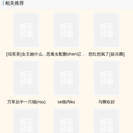
相关推荐
[综英美]女主她什么都能吃
恶毒女配翻shen记 卷二
想红想疯了[娱乐圈]
万草丛中一只猫(rou)
se狼内ku
与卿欢好