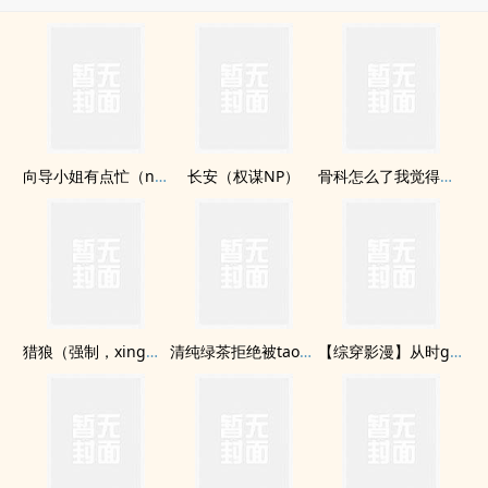
向导小姐有点忙（nph）
长安（权谋NP）
骨科怎么了我觉得很香啊（GL Futa）
猎狼（强制，xing暴力预警）
清纯绿茶拒绝被tao牢 NP
【综穿影漫】从时guan局退休后我开始搞男人（h）