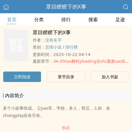
眾目睽睽下的X事
首页
分类
排行
搜索
足迹
眾目睽睽下的X事
作者：
没有名字
类别：
言情小说
/
排行榜
2025-10-22 04:14
更新时间：
最新章节：
34-35tiao舞时jibading住shi漉漉sao在后台被狠caocaojin子gongguanjing
立即阅读
章节目录
加入书架
内容简介
多个小故事组成。 公jiao车，学校，多人，禁忌，人前，各
zhongplay应有尽有。
收起