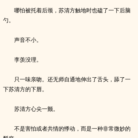
哪怕被托着后颈，苏清方触地时也磕了一下后脑
勺。
声音不小。
李羡没理。
只一味亲吻。还无师自通地伸出了舌头，舔了一
下苏清方的下唇。
苏清方心尖一颤。
不是害怕或者共情的悸动，而是一种非常微妙的