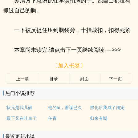
苏清方下意识抓住李羡扣胸的手。她自己都没有
抓过自己的胸。
一下被反捉住压到脑袋旁，十指成扣，扣得死紧
本章尚未读完,请点击下一页继续阅读---->>>
〔加入书签〕
上一章
目录
封面
下一页
热门小说推荐
状元是我儿砸
他的ai，蓄谋已久
黑化后我成了团宠
殿下又在吐血了
任青
归来有期
最近更新小说