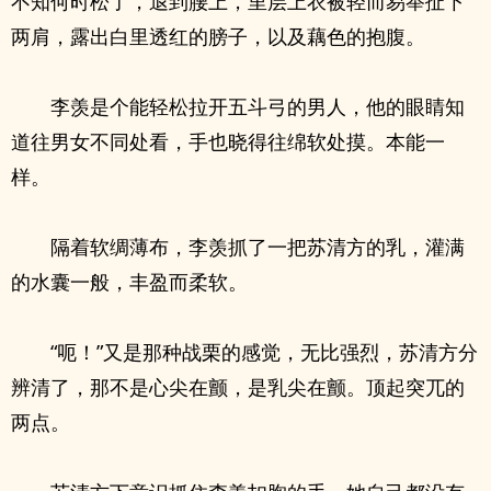
不知何时松了，退到腰上，里层上衣被轻而易举扯下
两肩，露出白里透红的膀子，以及藕色的抱腹。
李羡是个能轻松拉开五斗弓的男人，他的眼睛知
道往男女不同处看，手也晓得往绵软处摸。本能一
样。
隔着软绸薄布，李羡抓了一把苏清方的乳，灌满
的水囊一般，丰盈而柔软。
“呃！”又是那种战栗的感觉，无比强烈，苏清方分
辨清了，那不是心尖在颤，是乳尖在颤。顶起突兀的
两点。