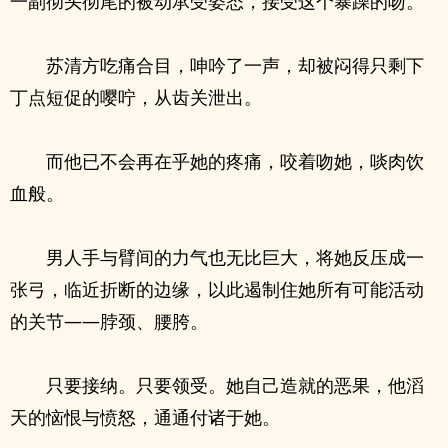
一副彻头彻尾的被动承受姿态，接受这个暴躁的吻。
苏清方吃痛合目，呻吟了一声，却被闷得只剩下
丁点短促的嘤咛，从齿关泄出。
而他已不会再在乎她的疼痛，咬着吻她，啖肉饮
血般。
男人手与臂间的力气也无比巨大，将她反压成一
张弓，临近折断的边缘，以此遏制住她所有可能活动
的关节——脖颈、腰胯。
只要接纳。只要领受。她自己造就的恶果，他滔
天的恼恨与愤怒，通通付诸于她。