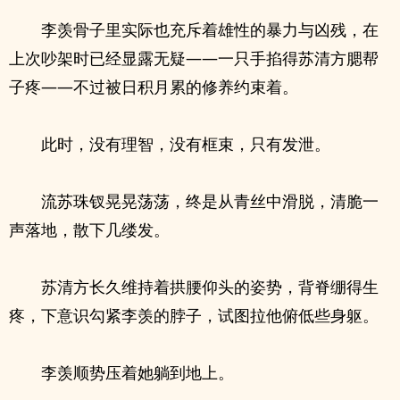
李羡骨子里实际也充斥着雄性的暴力与凶残，在
上次吵架时已经显露无疑——一只手掐得苏清方腮帮
子疼——不过被日积月累的修养约束着。
此时，没有理智，没有框束，只有发泄。
流苏珠钗晃晃荡荡，终是从青丝中滑脱，清脆一
声落地，散下几缕发。
苏清方长久维持着拱腰仰头的姿势，背脊绷得生
疼，下意识勾紧李羡的脖子，试图拉他俯低些身躯。
李羡顺势压着她躺到地上。